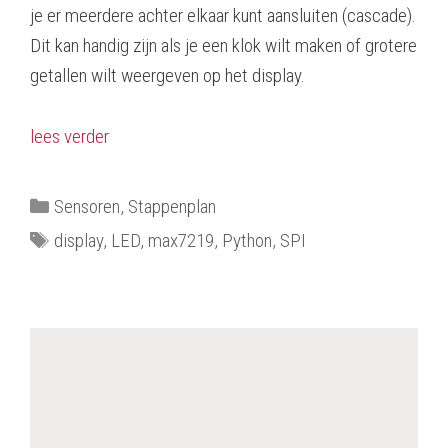
je er meerdere achter elkaar kunt aansluiten (cascade).
Dit kan handig zijn als je een klok wilt maken of grotere
getallen wilt weergeven op het display.
lees verder
Categorieën
Sensoren
,
Stappenplan
Tags
display
,
LED
,
max7219
,
Python
,
SPI