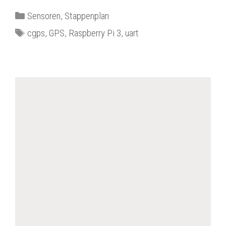
Categorieën
Sensoren
,
Stappenplan
Tags
cgps
,
GPS
,
Raspberry Pi 3
,
uart