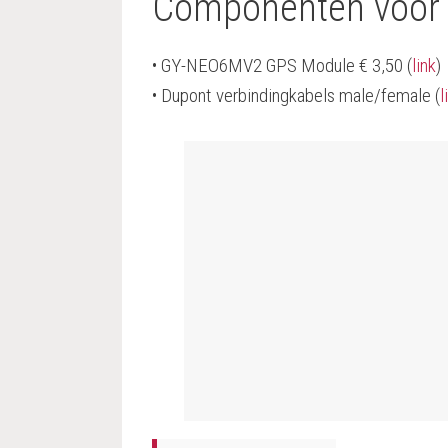
Componenten voor d
•
GY-NEO6MV2 GPS Module € 3,50
(
link
)
• Dupont verbindingkabels male/female (
l