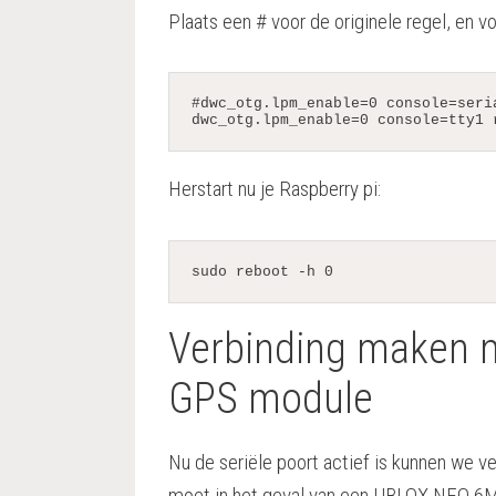
Plaats een # voor de originele regel, en v
#dwc_otg.lpm_enable=0 console=seri
dwc_otg.lpm_enable=0 console=tty1 
Herstart nu je Raspberry pi:
sudo reboot -h 0
Verbinding maken 
GPS module
Nu de seriële poort actief is kunnen we 
moet in het geval van een UBLOX NEO 6