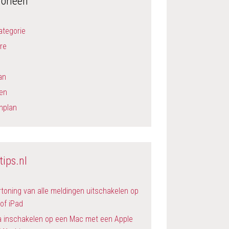
orieën
ategorie
re
an
en
nplan
tips.nl
toning van alle meldingen uitschakelen op
of iPad
a inschakelen op een Mac met een Apple