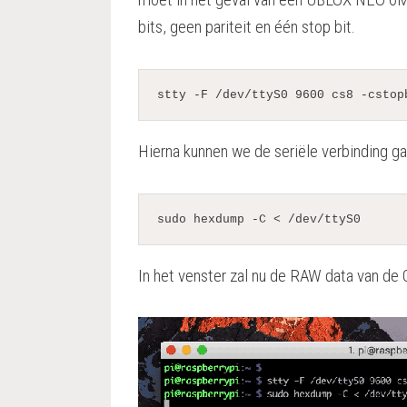
bits, geen pariteit en één stop bit.
stty -F /dev/ttyS0 9600 cs8 -cstop
Hierna kunnen we de seriële verbinding ga
sudo hexdump -C < /dev/ttyS0
In het venster zal nu de RAW data van de 