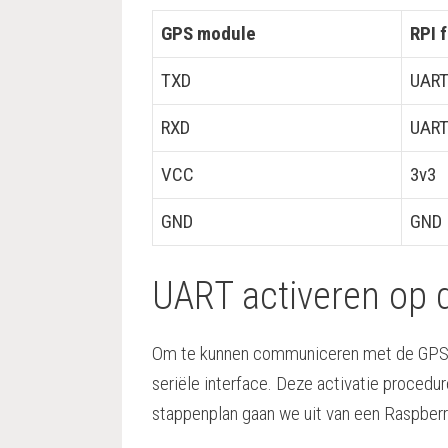
GPS module
RPI 
TXD
UART
RXD
UART
VCC
3v3
GND
GND
UART activeren op 
Om te kunnen communiceren met de GPS o
seriële interface. Deze activatie procedure
stappenplan gaan we uit van een Raspberr