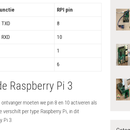
functie
RPI pin
 TXD
8
 RXD
10
1
6
de Raspberry Pi 3
ntvanger moeten we pin 8 en 10 activeren als
 verschilt per type Raspberry Pi, in dit
y Pi 3.