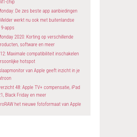
 M1-chip
Monday: De zes beste app aanbiedingen
Melder werkt nu ook met buitenlandse
19-apps
t4 elevator=deadline fsck.repair=yes rootwait

ck.repair=yes rootwait
onday 2020: Korting op verschillende
producten, software en meer
12: Maximale compatibiliteit inschakelen
rsoonlijke hotspot
slaapmonitor van Apple geeft inzicht in je
atroon
erzicht 48: Apple TV+ compensatie, iPad
1, Black Friday en meer
ProRAW het nieuwe fotoformaat van Apple