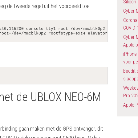
Silicon
oeg de tweede regel uit het voorbeeld toe:
Cyber 
Corona
COVID-
al0,115200 console=tty1 root=/dev/mmcblk0p2 rootfstype=ex
root=/dev/mmcblk0p2 rootfstype=ext4 elevator=deadline fs
Cyber M
Apple 
iPhone 
voor pe
Beddit 
slaapp
Weekov
met de UBLOX NEO-6M
Pro 202
Apple 
verbinding gaan maken met de GPS ontvanger, dit
M GPS Module gebeuren met 9600 baud, 8 data