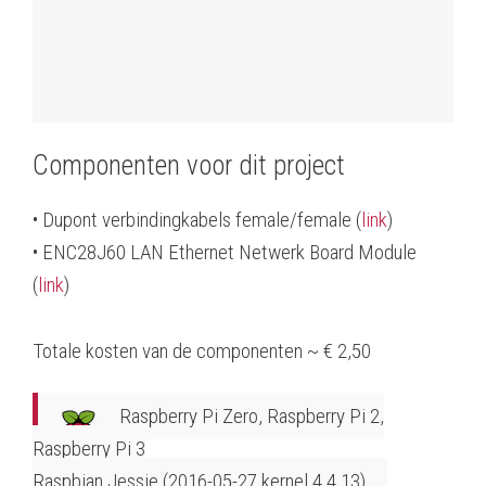
Componenten voor dit project
• Dupont verbindingkabels female/female (
link
)
• ENC28J60 LAN Ethernet Netwerk Board Module
(
link
)
Totale kosten van de componenten ~ € 2,50
Raspberry Pi Zero, Raspberry Pi 2,
Raspberry Pi 3
Raspbian Jessie (2016-05-27 kernel 4.4.13)