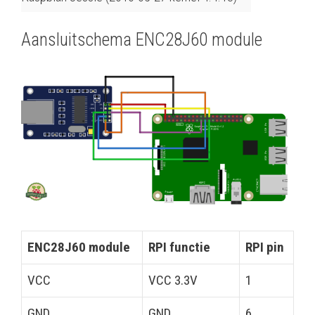
Aansluitschema ENC28J60 module
ENC28J60 module
RPI functie
RPI pin
VCC
VCC 3.3V
1
GND
GND
6