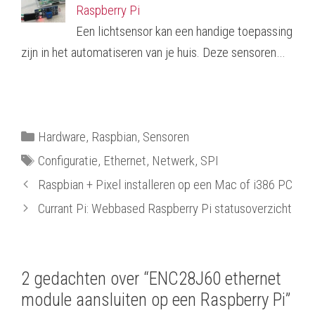
e
e
e
e
u
w
Raspberry Pi
u
u
u
u
w
v
w
w
w
w
v
e
v
v
v
v
e
n
Een lichtsensor kan een handige toepassing
e
e
e
e
n
s
n
n
n
n
s
t
zijn in het automatiseren van je huis. Deze sensoren…
s
s
s
s
t
e
t
t
t
t
e
r
e
e
e
e
r
g
r
r
r
r
g
e
g
g
g
g
e
o
e
e
e
e
o
p
o
o
o
o
p
e
p
p
p
p
e
n
e
e
e
e
n
d
Categorieën
Hardware
,
Raspbian
,
Sensoren
n
n
n
n
d
)
d
d
d
d
)
)
)
)
)
Tags
Configuratie
,
Ethernet
,
Netwerk
,
SPI
Raspbian + Pixel installeren op een Mac of i386 PC
Currant Pi: Webbased Raspberry Pi statusoverzicht
2 gedachten over “ENC28J60 ethernet
module aansluiten op een Raspberry Pi”