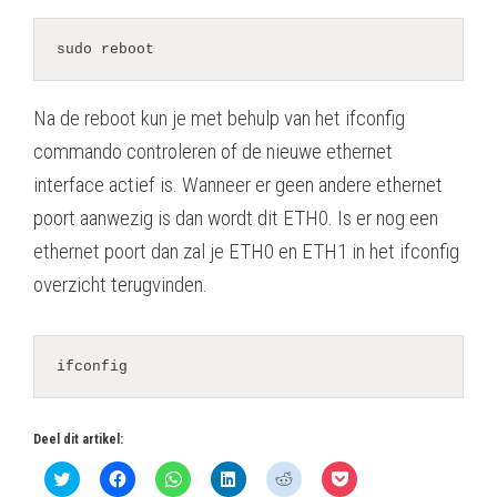
sudo reboot
Na de reboot kun je met behulp van het ifconfig
commando controleren of de nieuwe ethernet
interface actief is. Wanneer er geen andere ethernet
poort aanwezig is dan wordt dit ETH0. Is er nog een
ethernet poort dan zal je ETH0 en ETH1 in het ifconfig
overzicht terugvinden.
ifconfig
Deel dit artikel:
K
K
K
K
K
K
l
l
l
l
l
l