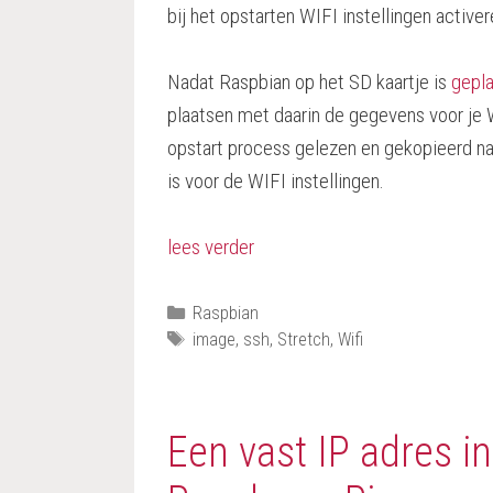
bij het opstarten WIFI instellingen activer
Nadat Raspbian op het SD kaartje is
gepla
plaatsen met daarin de gegevens voor je
opstart process gelezen en gekopieerd naa
is voor de WIFI instellingen.
lees verder
Categorieën
Raspbian
Tags
image
,
ssh
,
Stretch
,
Wifi
Een vast IP adres in