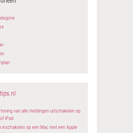
orieën
ategorie
re
an
en
nplan
tips.nl
toning van alle meldingen uitschakelen op
of iPad
a inschakelen op een Mac met een Apple