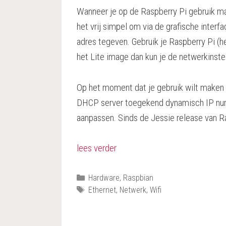
Wanneer je op de Raspberry Pi gebruik m
het vrij simpel om via de grafische interf
adres tegeven. Gebruik je Raspberry Pi (h
het Lite image dan kun je de netwerkinste
Op het moment dat je gebruik wilt maken v
DHCP server toegekend dynamisch IP num
aanpassen. Sinds de Jessie release van Ra
lees verder
Categorieën
Hardware
,
Raspbian
Tags
Ethernet
,
Netwerk
,
Wifi