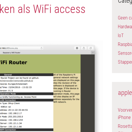
Categ
ken als WiFi access
Geen c
Hardwa
IoT
Raspbi
Sensor
Stappe
apple
Voorver
iPhone 
Rosett