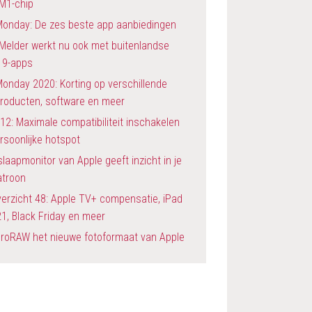
 M1-chip
Monday: De zes beste app aanbiedingen
Melder werkt nu ook met buitenlandse
19-apps
onday 2020: Korting op verschillende
producten, software en meer
12: Maximale compatibiliteit inschakelen
rsoonlijke hotspot
slaapmonitor van Apple geeft inzicht in je
atroon
erzicht 48: Apple TV+ compensatie, iPad
1, Black Friday en meer
ProRAW het nieuwe fotoformaat van Apple