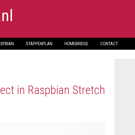
.nl
SPBIAN
STAPPENPLAN
HOMEBRIDGE
CONTACT
rect in Raspbian Stretch